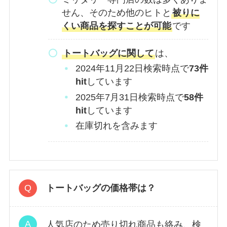
せん、そのため他のヒトと
被りに
くい商品を探すことが可能
です
トートバッグに関して
は、
2024年11月22日検索時点で
73件
hit
しています
2025年7月31日検索時点で
58件
hit
しています
在庫切れを含みます
トートバッグの価格帯は？
人気店のため売り切れ商品も絡み、検